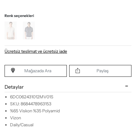
Renk seçenekleri
Ücretsiz teslimat ve ücretsiz iade
Mağazada Ara
Paylaş
Detaylar
6DC062431012MV01S
SKU: 8684478963153
%65 Viskon %35 Polyamid
Vizon
Daily/Casual