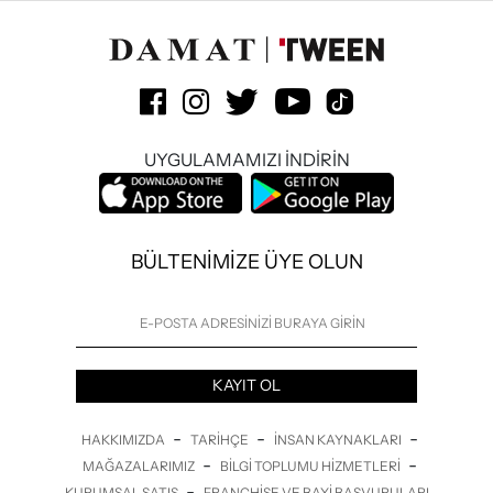
UYGULAMAMIZI İNDİRİN
BÜLTENİMİZE ÜYE OLUN
KAYIT OL
-
-
-
HAKKIMIZDA
TARIHÇE
İNSAN KAYNAKLARI
-
-
MAĞAZALARIMIZ
BILGI TOPLUMU HIZMETLERI
-
KURUMSAL SATIŞ
FRANCHISE VE BAYI BAŞVURULARI