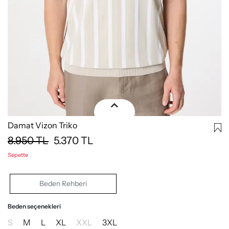
Damat Vizon Triko
8.950
TL
5.370
TL
Sepette
Beden Rehberi
Beden seçenekleri
S
M
L
XL
XXL
3XL