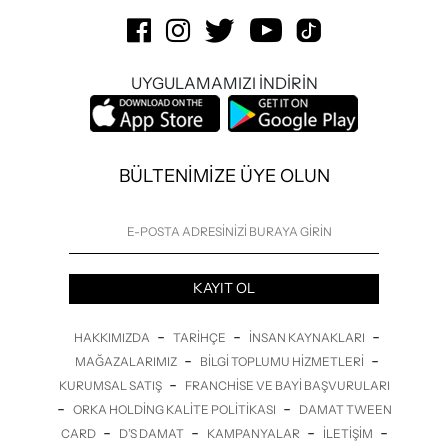
UYGULAMAMIZI İNDİRİN
BÜLTENİMİZE ÜYE OLUN
KAYIT OL
-
-
-
HAKKIMIZDA
TARIHÇE
İNSAN KAYNAKLARI
-
-
MAĞAZALARIMIZ
BILGI TOPLUMU HIZMETLERI
-
KURUMSAL SATIŞ
FRANCHISE VE BAYI BAŞVURULARI
-
-
ORKA HOLDING KALITE POLITIKASI
DAMAT TWEEN
-
-
-
-
CARD
D’S DAMAT
KAMPANYALAR
İLETİŞİM