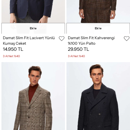
Ekle
Ekle
Damat Slim Fit Lacivert Yünlü
Damat Slim Fit Kahverengi
Kumaş Ceket
%100 Yün Palto
14.950 TL
29.950 TL
3 Al Net %40
3 Al Net %40