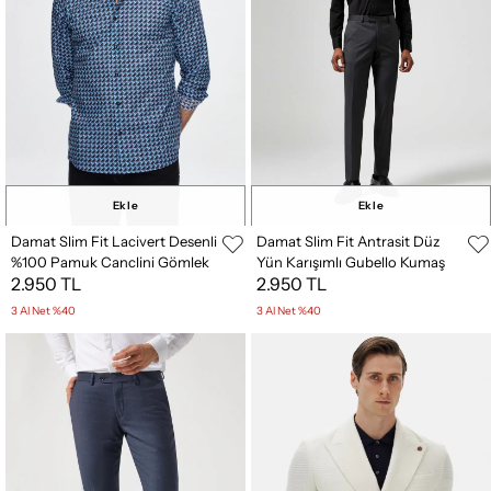
Ekle
Ekle
Damat Slim Fit Lacivert Desenli
Damat Slim Fit Antrasit Düz
%100 Pamuk Canclini Gömlek
Yün Karışımlı Gubello Kumaş
2.950 TL
2.950 TL
Pantolon
3 Al Net %40
3 Al Net %40