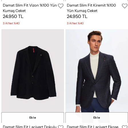
Damat Slim Fit Vizon %100 Yün
Damat Slim Fit Kiremit %100
Kumaş Ceket
Yün Kumaş Ceket
24.950 TL
24.950 TL
3 Al Net %40
3 Al Net %40
Ekle
Ekle
Damat Slim Fit Lacivert Dokulu
Damat Slim Fit Lacivert Ekose