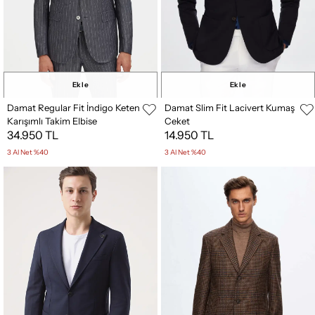
Ekle
Ekle
Damat Regular Fit İndigo Keten
Damat Slim Fit Lacivert Kumaş
Karışımlı Takim Elbise
Ceket
34.950 TL
14.950 TL
3 Al Net %40
3 Al Net %40