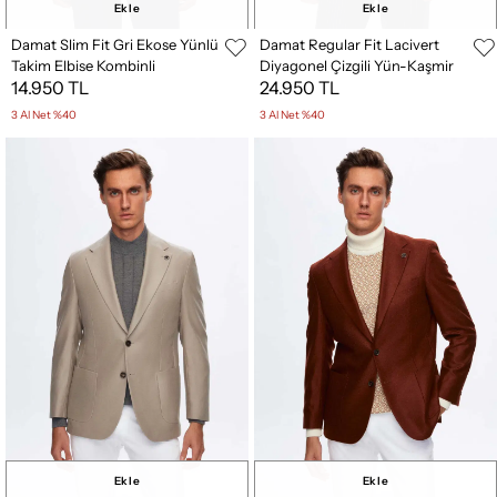
Ekle
Ekle
Damat Slim Fit Gri Ekose Yünlü
Damat Regular Fit Lacivert
Takim Elbise Kombinli
Diyagonel Çizgili Yün-Kaşmir
14.950 TL
24.950 TL
Karışımlı Kumaş Ceket
3 Al Net %40
3 Al Net %40
Ekle
Ekle