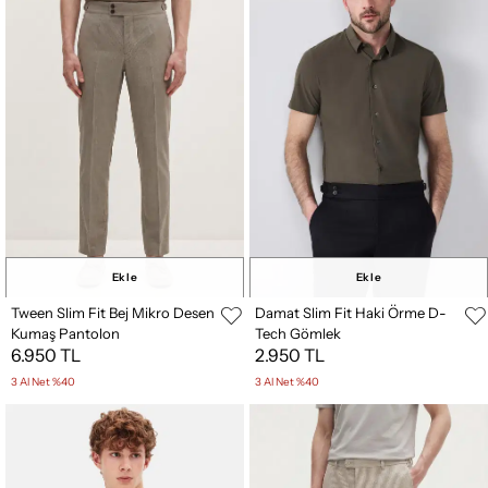
Ekle
Ekle
Tween Slim Fit Bej Mikro Desen
Damat Slim Fit Haki Örme D-
Kumaş Pantolon
Tech Gömlek
6.950 TL
2.950 TL
3 Al Net %40
3 Al Net %40