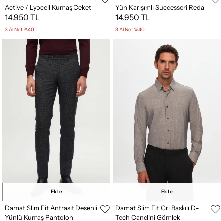
Active / Lyocell Kumaş Ceket
Yün Karışımlı Successori Reda
14.950 TL
14.950 TL
Kumaş Ceket
3 Al Net %40
3 Al Net %40
Ekle
Ekle
Damat Slim Fit Antrasit Desenli
Damat Slim Fit Gri Baskılı D-
Yünlü Kumaş Pantolon
Tech Canclini Gömlek