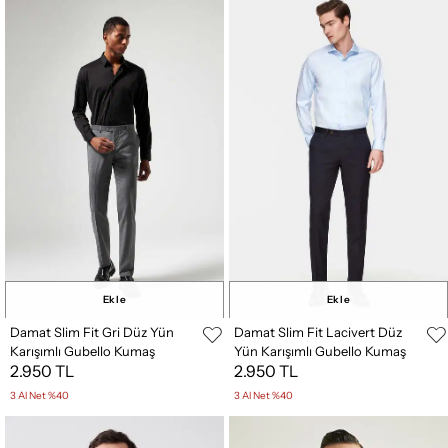
Ekle
Ekle
Damat Slim Fit Gri Düz Yün
Damat Slim Fit Lacivert Düz
Karışımlı Gubello Kumaş
Yün Karışımlı Gubello Kumaş
2.950 TL
2.950 TL
Pantolon
Pantolon
3 Al Net %40
3 Al Net %40