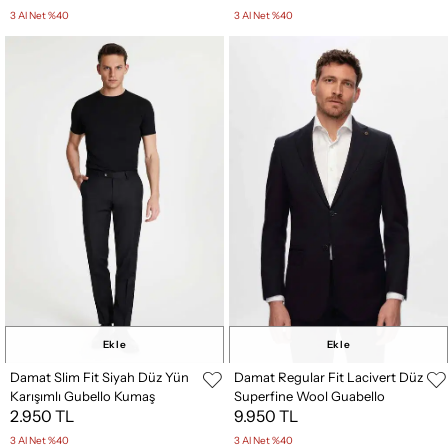
3 Al Net %40
3 Al Net %40
Ekle
Ekle
Damat Slim Fit Siyah Düz Yün
Damat Regular Fit Lacivert Düz
Karışımlı Gubello Kumaş
Superfine Wool Guabello
2.950 TL
9.950 TL
Pantolon
Takim Elbise
3 Al Net %40
3 Al Net %40