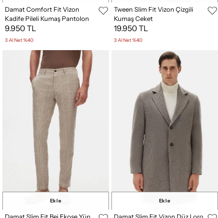
Damat Comfort Fit Vizon
Tween Slim Fit Vizon Çizgili
Kadife Pileli Kumaş Pantolon
Kumaş Ceket
9.950 TL
19.950 TL
3 Al Net %40
3 Al Net %40
Ekle
Ekle
Damat Slim Fit Bej Ekose Yün
Damat Slim Fit Vizon Düz Loro