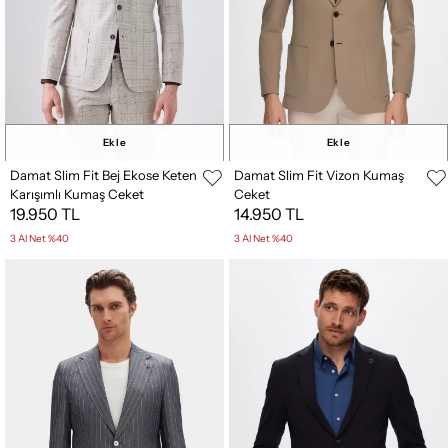
Ekle
Ekle
Damat Slim Fit Bej Ekose Keten
Damat Slim Fit Vizon Kumaş
Karışımlı Kumaş Ceket
Ceket
19.950 TL
14.950 TL
3 Al Net %40
3 Al Net %40