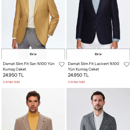
Ekle
Ekle
Damat Slim Fit Sarı %100 Yün
Damat Slim Fit Lacivert %100
Kumaş Ceket
Yün Kumaş Ceket
24.950 TL
24.950 TL
3 Al Net %40
3 Al Net %40