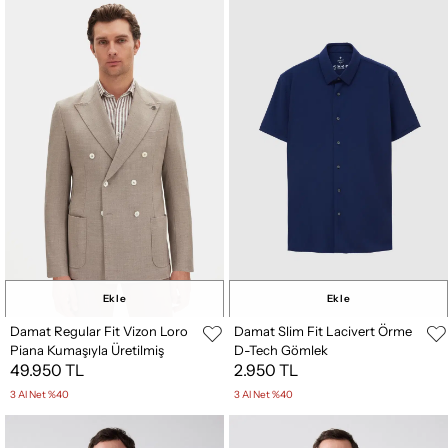
Ekle
Ekle
Damat Regular Fit Vizon Loro
Damat Slim Fit Lacivert Örme
Piana Kumaşıyla Üretilmiş
D-Tech Gömlek
49.950 TL
2.950 TL
Kruvaze Kumaş Ceket
3 Al Net %40
3 Al Net %40