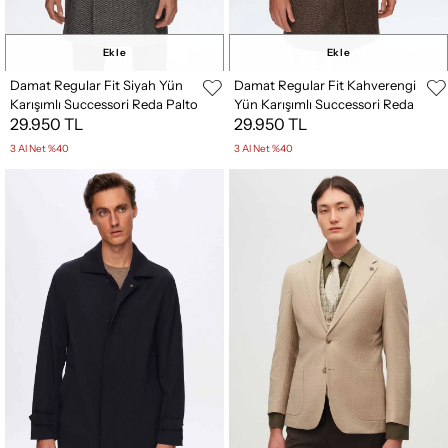
Ekle
Ekle
Damat Regular Fit Siyah Yün
Damat Regular Fit Kahverengi
Karışımlı Successori Reda Palto
Yün Karışımlı Successori Reda
29.950 TL
29.950 TL
Palto
3 Al Net %40
3 Al Net %40