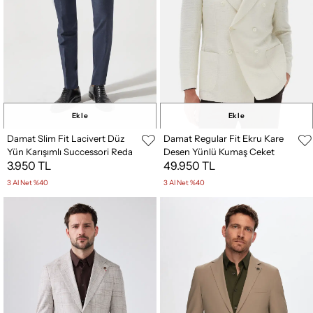
Ekle
Ekle
Damat Slim Fit Lacivert Düz
Damat Regular Fit Ekru Kare
Yün Karışımlı Successori Reda
Desen Yünlü Kumaş Ceket
3.950 TL
49.950 TL
Kumaş Pantolon
3 Al Net %40
3 Al Net %40