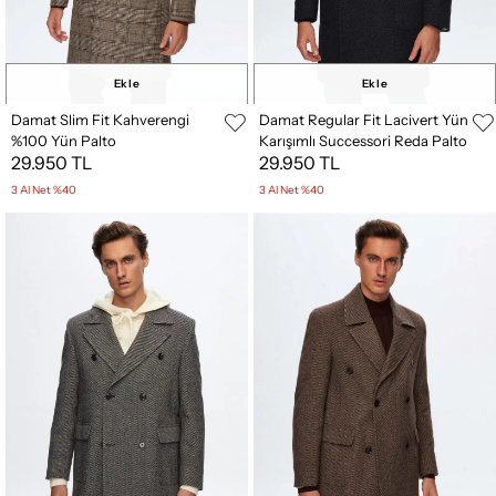
Ekle
Ekle
Damat Slim Fit Kahverengi
Damat Regular Fit Lacivert Yün
%100 Yün Palto
Karışımlı Successori Reda Palto
29.950 TL
29.950 TL
3 Al Net %40
3 Al Net %40