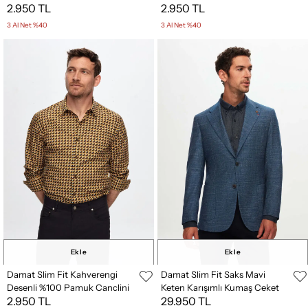
2.950 TL
2.950 TL
3 Al Net %40
3 Al Net %40
Ekle
Ekle
Damat Slim Fit Kahverengi
Damat Slim Fit Saks Mavi
Desenli %100 Pamuk Canclini
Keten Karışımlı Kumaş Ceket
2.950 TL
29.950 TL
Gömlek