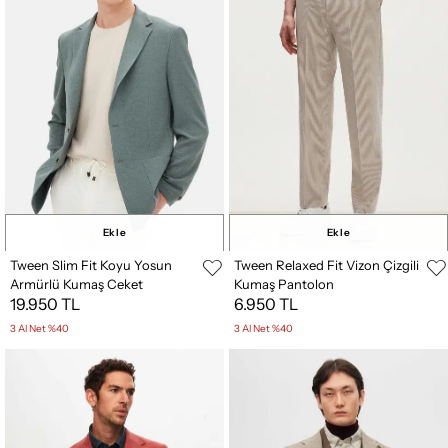
Ekle
Ekle
Tween Slim Fit Koyu Yosun
Tween Relaxed Fit Vizon Çizgili
Armürlü Kumaş Ceket
Kumaş Pantolon
19.950 TL
6.950 TL
3 Al Net %40
3 Al Net %40