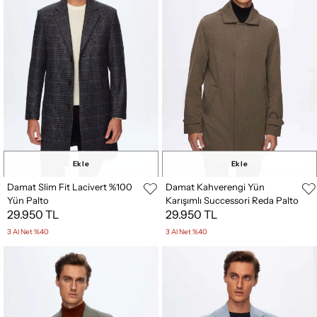
Ekle
Ekle
Damat Slim Fit Lacivert %100
Damat Kahverengi Yün
Yün Palto
Karışımlı Successori Reda Palto
29.950 TL
29.950 TL
3 Al Net %40
3 Al Net %40