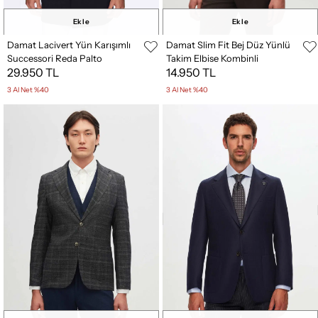
Ekle
Ekle
Damat Lacivert Yün Karışımlı
Damat Slim Fit Bej Düz Yünlü
Successori Reda Palto
Takim Elbise Kombinli
29.950 TL
14.950 TL
3 Al Net %40
3 Al Net %40