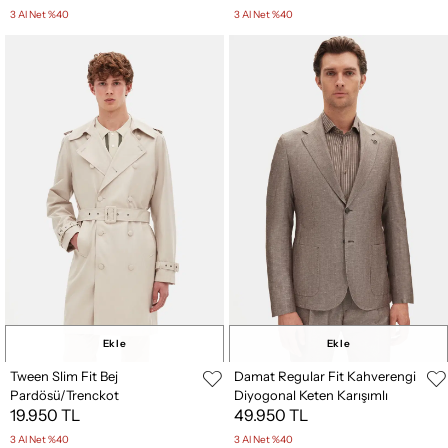
3 Al Net %40
3 Al Net %40
Ekle
Ekle
Tween Slim Fit Bej
Damat Regular Fit Kahverengi
Pardösü/Trenckot
Diyogonal Keten Karışımlı
19.950 TL
49.950 TL
Takim Elbise
3 Al Net %40
3 Al Net %40