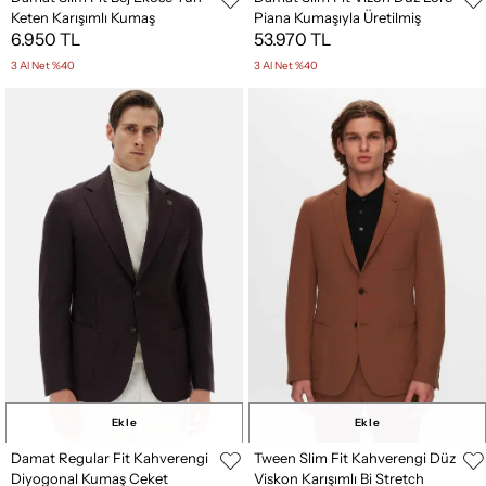
Keten Karışımlı Kumaş
Piana Kumaşıyla Üretilmiş
6.950 TL
53.970 TL
Pantolon
%100 Kaşmir Palto
3 Al Net %40
3 Al Net %40
Ekle
Ekle
Damat Regular Fit Kahverengi
Tween Slim Fit Kahverengi Düz
Diyogonal Kumaş Ceket
Viskon Karışımlı Bi Stretch