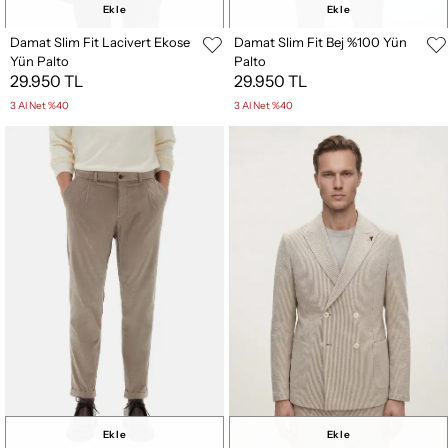
Ekle
Ekle
Damat Slim Fit Lacivert Ekose
Damat Slim Fit Bej %100 Yün
Yün Palto
Palto
29.950 TL
29.950 TL
3 Al Net %40
3 Al Net %40
Ekle
Ekle