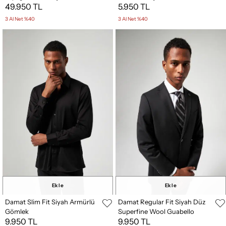
49.950 TL
5.950 TL
Takim Elbise
3 Al Net %40
3 Al Net %40
Ekle
Ekle
Damat Slim Fit Siyah Armürlü
Damat Regular Fit Siyah Düz
Gömlek
Superfine Wool Guabello
9.950 TL
9.950 TL
Takim Elbise