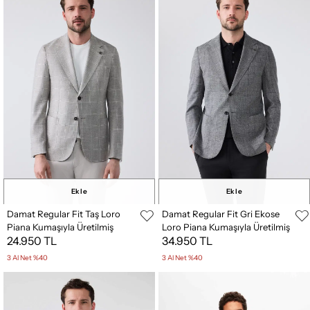
Ekle
Ekle
Damat Regular Fit Taş Loro
Damat Regular Fit Gri Ekose
Piana Kumaşıyla Üretilmiş
Loro Piana Kumaşıyla Üretilmiş
24.950 TL
34.950 TL
Keten Karışımlı Kumaş Ceket
Keten Karışımlı Kumaş Ceket
3 Al Net %40
3 Al Net %40