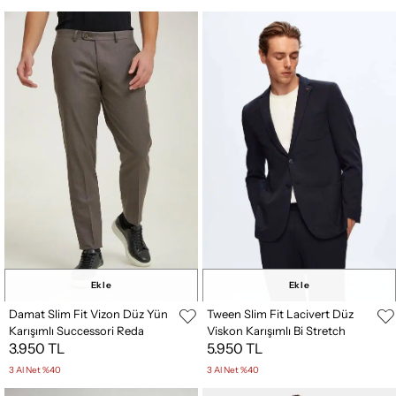
Ekle
Ekle
Damat Slim Fit Vizon Düz Yün
Tween Slim Fit Lacivert Düz
Karışımlı Successori Reda
Viskon Karışımlı Bi Stretch
3.950 TL
5.950 TL
Kumaş Pantolon
Takim Elbise
3 Al Net %40
3 Al Net %40