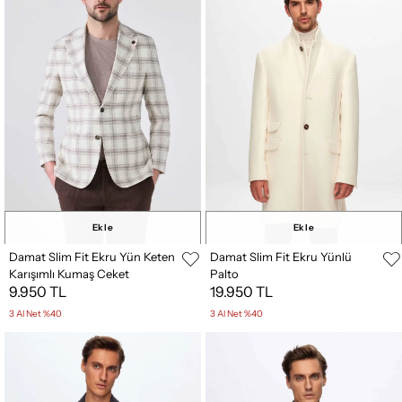
Ekle
Ekle
Damat Slim Fit Ekru Yün Keten
Damat Slim Fit Ekru Yünlü
Karışımlı Kumaş Ceket
Palto
9.950 TL
19.950 TL
3 Al Net %40
3 Al Net %40