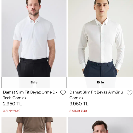
Ekle
Ekle
Damat Slim Fit Beyaz Örme D-
Damat Slim Fit Beyaz Armürlü
Tech Gömlek
Gömlek
2.950 TL
9.950 TL
3 Al Net %40
3 Al Net %40