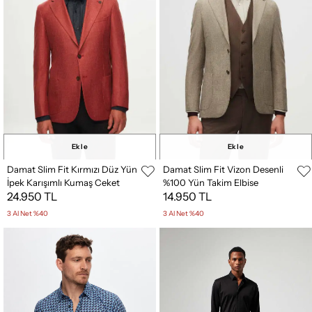
Ekle
Ekle
Damat Slim Fit Kırmızı Düz Yün
Damat Slim Fit Vizon Desenli
İpek Karışımlı Kumaş Ceket
%100 Yün Takim Elbise
24.950 TL
14.950 TL
Kombinli
3 Al Net %40
3 Al Net %40