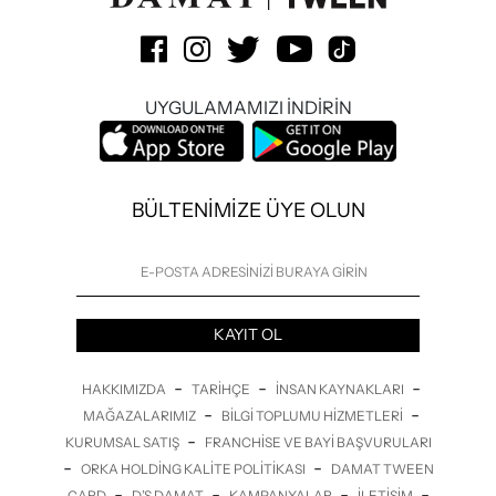
UYGULAMAMIZI İNDİRİN
BÜLTENİMİZE ÜYE OLUN
KAYIT OL
-
-
-
HAKKIMIZDA
TARIHÇE
İNSAN KAYNAKLARI
-
-
MAĞAZALARIMIZ
BILGI TOPLUMU HIZMETLERI
-
KURUMSAL SATIŞ
FRANCHISE VE BAYI BAŞVURULARI
-
-
ORKA HOLDING KALITE POLITIKASI
DAMAT TWEEN
-
-
-
-
CARD
D’S DAMAT
KAMPANYALAR
İLETİŞİM