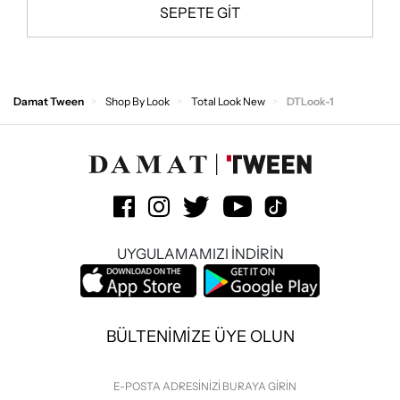
SEPETE GİT
Damat Tween
Shop By Look
Total Look New
DTLook-1
UYGULAMAMIZI İNDİRİN
BÜLTENİMİZE ÜYE OLUN