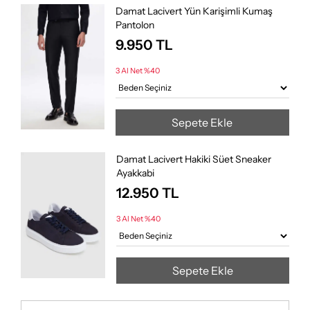
Damat Lacivert Yün Karişimli Kumaş
Pantolon
9.950
TL
3 Al Net %40
Sepete Ekle
Damat Lacivert Hakiki Süet Sneaker
Ayakkabi
12.950
TL
3 Al Net %40
Sepete Ekle