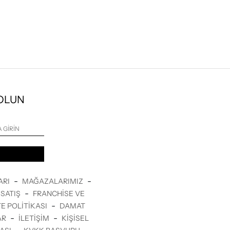
 OLUN
-
-
ARI
MAĞAZALARIMIZ
-
SATIŞ
FRANCHISE VE
-
E POLITIKASI
DAMAT
-
-
AR
İLETİŞİM
KIŞISEL