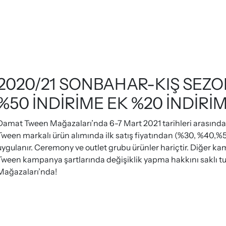
2020/21 SONBAHAR-KIŞ SEZ
%50 İNDİRİME EK %20 İNDİRİ
Damat Tween Mağazaları’nda 6-7 Mart 2021 tarihleri arasın
Tween markalı ürün alımında ilk satış fiyatından (%30, %40,%
uygulanır. Ceremony ve outlet grubu ürünler hariçtir. Diğer ka
Tween kampanya şartlarında değişiklik yapma hakkını saklı tu
Mağazaları’nda!