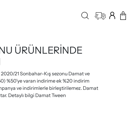
ONU ÜRÜNLERİNDE
M
da 2020/21 Sonbahar-Kış sezonu Damat ve
50) %50’ye varan indirime ek %20 indirim
mpanya ve indirimlerle birleştirilemez. Damat
tar. Detaylı bilgi Damat Tween