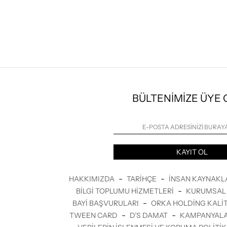
BÜLTENİMİZE ÜYE
KAYIT OL
-
-
HAKKIMIZDA
TARIHÇE
İNSAN KAYNAKL
-
BILGI TOPLUMU HIZMETLERI
KURUMSAL 
-
BAYI BAŞVURULARI
ORKA HOLDING KALIT
-
-
TWEEN CARD
D’S DAMAT
KAMPANYAL