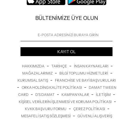
BÜLTENİMİZE ÜYE OLUN
KAYIT OL
-
-
-
HAKKIMIZDA
TARIHÇE
İNSAN KAYNAKLARI
-
-
MAĞAZALARIMIZ
BILGI TOPLUMU HIZMETLERI
-
KURUMSAL SATIŞ
FRANCHISE VE BAYI BAŞVURULARI
-
-
ORKA HOLDING KALITE POLITIKASI
DAMAT TWEEN
-
-
-
-
CARD
D’S DAMAT
KAMPANYALAR
İLETİŞİM
-
KIŞISEL VERILERIN İŞLENMESI VE KORUMA POLITIKASI
-
-
KVKK BAŞVURU FORMU
ÇEREZ POLITIKASI
-
MESAFELI SATIŞ SÖZLEŞMESI
GÜVENLI ALIŞVERIŞ