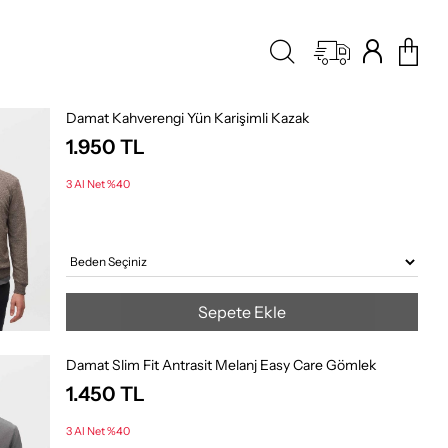
Damat Kahverengi Yün Karişimli Kazak
1.950
TL
3 Al Net %40
Sepete Ekle
Damat Slim Fit Antrasit Melanj Easy Care Gömlek
1.450
TL
3 Al Net %40