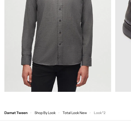
Damat Tween
Shop By Look
Total Look New
Look*2