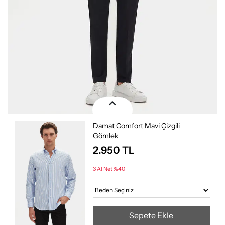
Damat Comfort Mavi Çizgili
Gömlek
2.950
TL
3 Al Net %40
Sepete Ekle