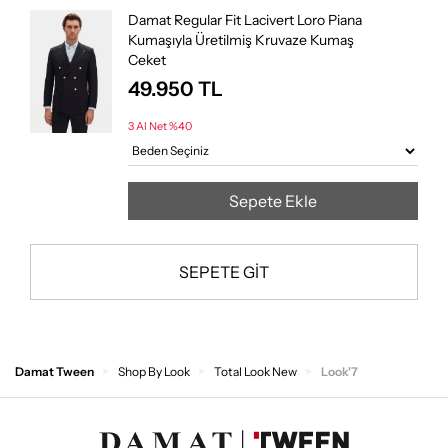
Damat Regular Fit Lacivert Loro Piana
Kumaşıyla Üretilmiş Kruvaze Kumaş
Ceket
49.950
TL
3 Al Net %40
Sepete Ekle
SEPETE GİT
Damat Tween
Shop By Look
Total Look New
Look'7