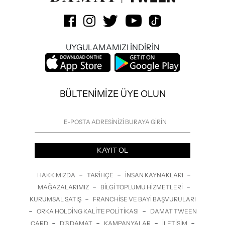
UYGULAMAMIZI İNDİRİN
BÜLTENİMİZE ÜYE OLUN
KAYIT OL
-
-
-
HAKKIMIZDA
TARIHÇE
İNSAN KAYNAKLARI
-
-
MAĞAZALARIMIZ
BILGI TOPLUMU HIZMETLERI
-
KURUMSAL SATIŞ
FRANCHISE VE BAYI BAŞVURULARI
-
-
ORKA HOLDING KALITE POLITIKASI
DAMAT TWEEN
-
-
-
-
CARD
D’S DAMAT
KAMPANYALAR
İLETİŞİM