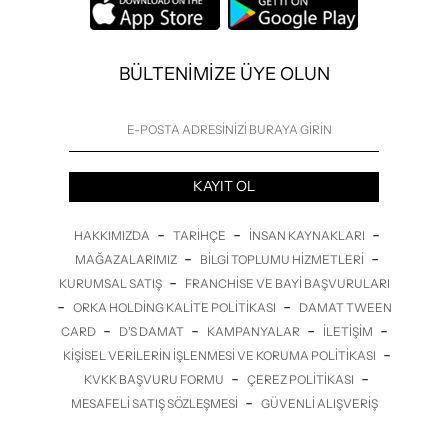
BÜLTENİMİZE ÜYE OLUN
KAYIT OL
-
-
-
HAKKIMIZDA
TARIHÇE
İNSAN KAYNAKLARI
-
-
MAĞAZALARIMIZ
BILGI TOPLUMU HIZMETLERI
-
KURUMSAL SATIŞ
FRANCHISE VE BAYI BAŞVURULARI
-
-
ORKA HOLDING KALITE POLITIKASI
DAMAT TWEEN
-
-
-
-
CARD
D’S DAMAT
KAMPANYALAR
İLETİŞİM
-
KIŞISEL VERILERIN İŞLENMESI VE KORUMA POLITIKASI
-
-
KVKK BAŞVURU FORMU
ÇEREZ POLITIKASI
-
MESAFELI SATIŞ SÖZLEŞMESI
GÜVENLI ALIŞVERIŞ