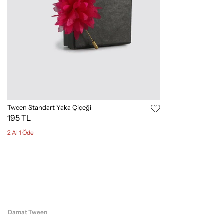
Tween Standart Yaka Çiçeği
195 TL
2 Al 1 Öde
Damat Tween