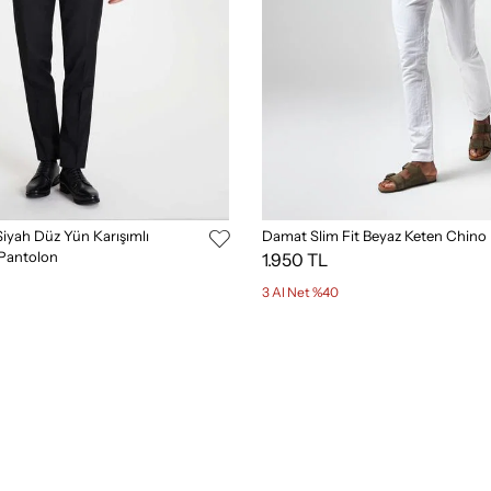
Siyah Düz Yün Karışımlı
Damat Slim Fit Beyaz Keten Chino
Pantolon
1.950 TL
3 Al Net %40