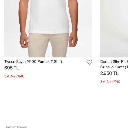
Tween Beyaz %100 Pamuk T-Shirt
Damat Slim Fit 
Gubello Kumaş 
695 TL
2.950 TL
3 Al Net %40
3 Al Net %40
Damat Tween