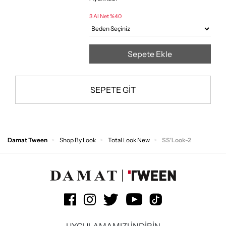
3 Al Net %40
Sepete Ekle
SEPETE GİT
Damat Tween
Shop By Look
Total Look New
SS'Look-2
UYGULAMAMIZI İNDİRİN