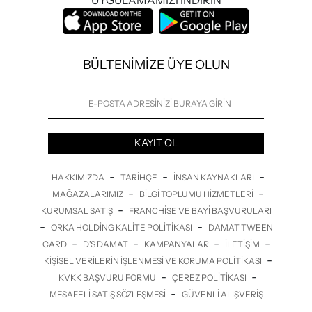
BÜLTENİMİZE ÜYE OLUN
KAYIT OL
-
-
-
HAKKIMIZDA
TARIHÇE
İNSAN KAYNAKLARI
-
-
MAĞAZALARIMIZ
BILGI TOPLUMU HIZMETLERI
-
KURUMSAL SATIŞ
FRANCHISE VE BAYI BAŞVURULARI
-
-
ORKA HOLDING KALITE POLITIKASI
DAMAT TWEEN
-
-
-
-
CARD
D’S DAMAT
KAMPANYALAR
İLETİŞİM
-
KIŞISEL VERILERIN İŞLENMESI VE KORUMA POLITIKASI
-
-
KVKK BAŞVURU FORMU
ÇEREZ POLITIKASI
-
MESAFELI SATIŞ SÖZLEŞMESI
GÜVENLI ALIŞVERIŞ