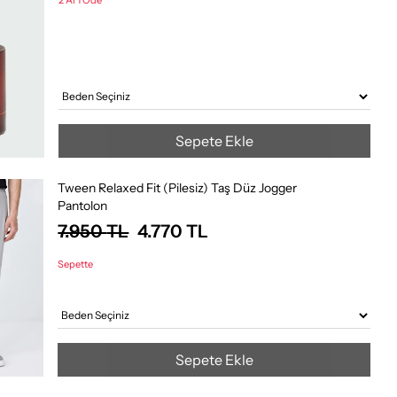
2 Al 1 Öde
Sepete Ekle
Tween Relaxed Fit (Pilesiz) Taş Düz Jogger
Pantolon
7.950
TL
4.770
TL
Sepette
Sepete Ekle