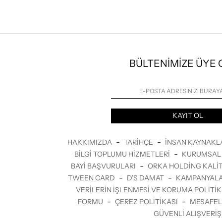
BÜLTENİMİZE ÜYE
KAYIT OL
-
-
HAKKIMIZDA
TARIHÇE
İNSAN KAYNAKL
-
BILGI TOPLUMU HIZMETLERI
KURUMSAL 
-
BAYI BAŞVURULARI
ORKA HOLDING KALIT
-
-
TWEEN CARD
D’S DAMAT
KAMPANYAL
VERILERIN İŞLENMESI VE KORUMA POLITI
-
-
FORMU
ÇEREZ POLITIKASI
MESAFEL
GÜVENLI ALIŞVERIŞ