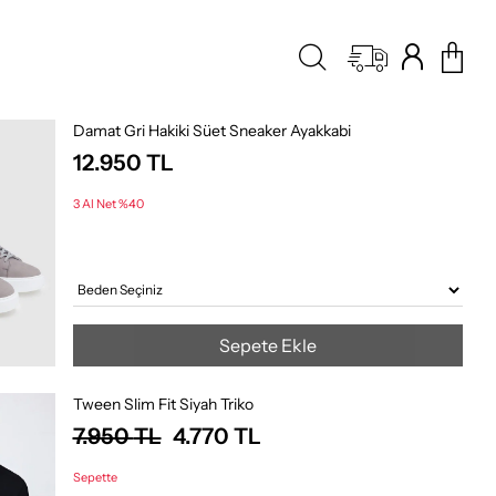
Damat Gri Hakiki Süet Sneaker Ayakkabi
12.950
TL
3 Al Net %40
Sepete Ekle
Tween Slim Fit Siyah Triko
7.950
TL
4.770
TL
Sepette