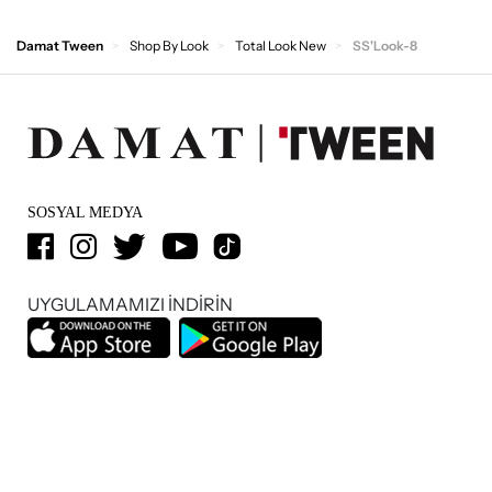
Damat Tween
Shop By Look
Total Look New
SS'Look-8
SOSYAL MEDYA
UYGULAMAMIZI İNDİRİN