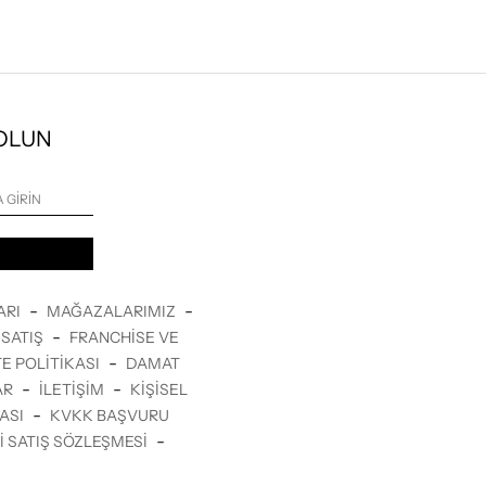
 OLUN
-
-
ARI
MAĞAZALARIMIZ
-
SATIŞ
FRANCHISE VE
-
E POLITIKASI
DAMAT
-
-
AR
İLETİŞİM
KIŞISEL
-
KASI
KVKK BAŞVURU
-
I SATIŞ SÖZLEŞMESI