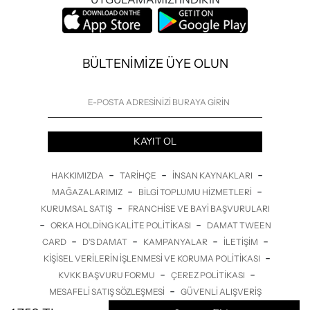
BÜLTENİMİZE ÜYE OLUN
KAYIT OL
-
-
-
HAKKIMIZDA
TARIHÇE
İNSAN KAYNAKLARI
-
-
MAĞAZALARIMIZ
BILGI TOPLUMU HIZMETLERI
-
KURUMSAL SATIŞ
FRANCHISE VE BAYI BAŞVURULARI
-
-
ORKA HOLDING KALITE POLITIKASI
DAMAT TWEEN
-
-
-
-
CARD
D’S DAMAT
KAMPANYALAR
İLETİŞİM
-
KIŞISEL VERILERIN İŞLENMESI VE KORUMA POLITIKASI
-
-
KVKK BAŞVURU FORMU
ÇEREZ POLITIKASI
-
MESAFELI SATIŞ SÖZLEŞMESI
GÜVENLI ALIŞVERIŞ