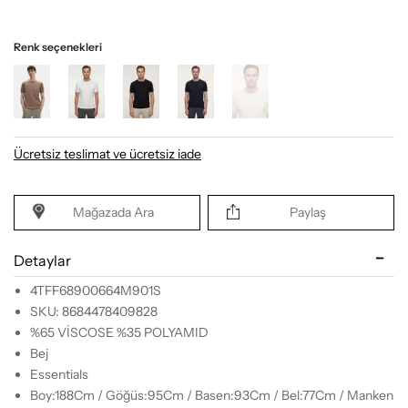
Renk seçenekleri
Ücretsiz teslimat ve ücretsiz iade
Mağazada Ara
Paylaş
Detaylar
4TFF68900664M901S
SKU: 8684478409828
%65 VİSCOSE %35 POLYAMID
Bej
Essentials
Boy:188Cm / Göğüs:95Cm / Basen:93Cm / Bel:77Cm / Manken