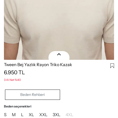
Tween Bej Yazlık Rayon Triko Kazak
6.950
TL
3 Al Net %40
Beden Rehberi
Beden seçenekleri
S
M
L
XL
XXL
3XL
4XL