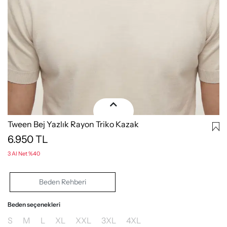
Tween Bej Yazlık Rayon Triko Kazak
6.950
TL
3 Al Net %40
Beden Rehberi
Beden seçenekleri
S
M
L
XL
XXL
3XL
4XL