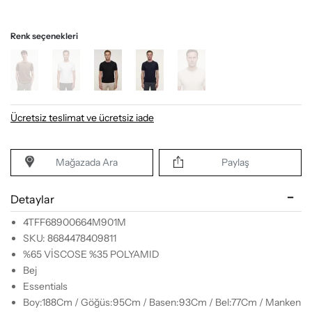
Renk seçenekleri
Ücretsiz teslimat ve ücretsiz iade
Mağazada Ara
Paylaş
Detaylar
4TFF68900664M901M
SKU: 8684478409811
%65 VİSCOSE %35 POLYAMID
Bej
Essentials
Boy:188Cm / Göğüs:95Cm / Basen:93Cm / Bel:77Cm / Manken