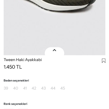
Tween Haki Ayakkabi
1.450
TL
Beden seçenekleri
39
40
41
42
43
44
45
Renk seçenekleri