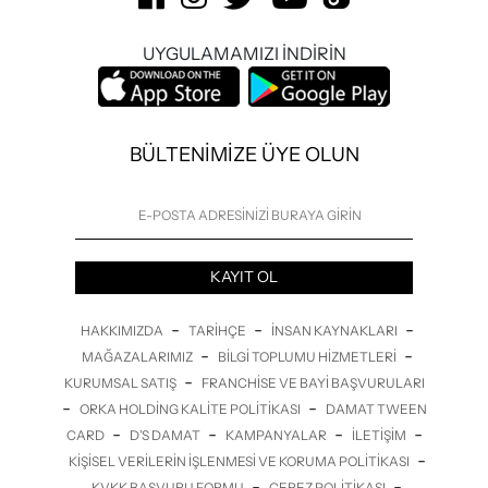
UYGULAMAMIZI İNDİRİN
BÜLTENİMİZE ÜYE OLUN
KAYIT OL
-
-
-
HAKKIMIZDA
TARIHÇE
İNSAN KAYNAKLARI
-
-
MAĞAZALARIMIZ
BILGI TOPLUMU HIZMETLERI
-
KURUMSAL SATIŞ
FRANCHISE VE BAYI BAŞVURULARI
-
-
ORKA HOLDING KALITE POLITIKASI
DAMAT TWEEN
-
-
-
-
CARD
D’S DAMAT
KAMPANYALAR
İLETİŞİM
-
KIŞISEL VERILERIN İŞLENMESI VE KORUMA POLITIKASI
-
-
KVKK BAŞVURU FORMU
ÇEREZ POLITIKASI