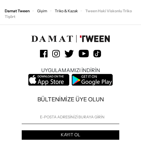
Damat Tween
Giyim
Triko & Kazak
Tween Haki Viskonlu Triko
Tişört
UYGULAMAMIZI İNDİRİN
BÜLTENİMİZE ÜYE OLUN
KAYIT OL