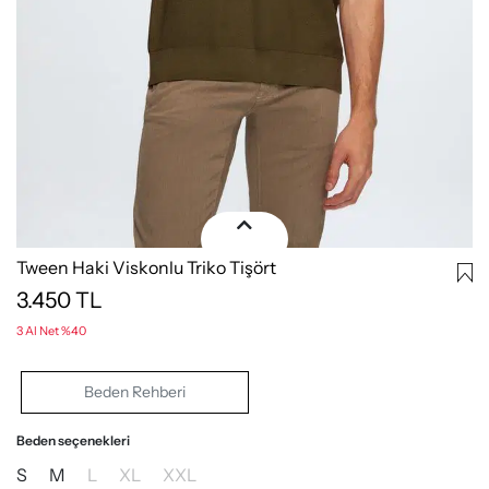
Tween Haki Viskonlu Triko Tişört
3.450
TL
3 Al Net %40
Beden Rehberi
Beden seçenekleri
S
M
L
XL
XXL