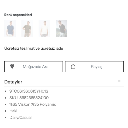
Renk seçenekleri
Ücretsiz teslimat ve ücretsiz iade
Mağazada Ara
Paylaş
Detaylar
9TC061360615YH01S
SKU: 8682365324100
%65 Viskon %35 Polyamid
Haki
Daily/Casual