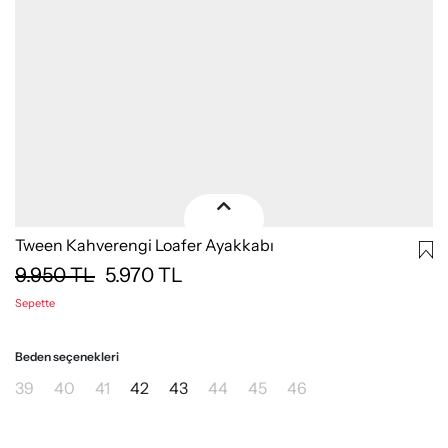
Tween Kahverengi Loafer Ayakkabı
9.950
TL
5.970
TL
Sepette
Beden seçenekleri
39
40
41
42
43
44
45
46