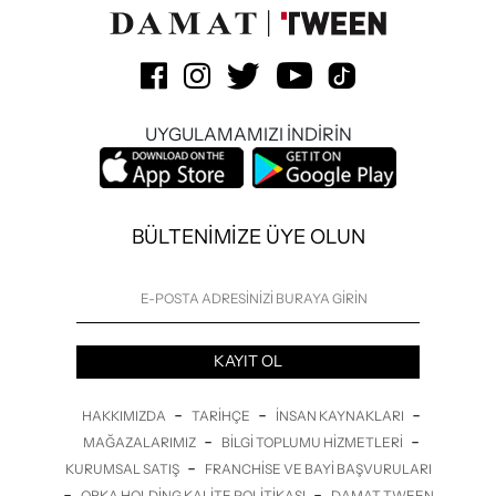
UYGULAMAMIZI İNDİRİN
BÜLTENİMİZE ÜYE OLUN
KAYIT OL
-
-
-
HAKKIMIZDA
TARIHÇE
İNSAN KAYNAKLARI
-
-
MAĞAZALARIMIZ
BILGI TOPLUMU HIZMETLERI
-
KURUMSAL SATIŞ
FRANCHISE VE BAYI BAŞVURULARI
-
-
ORKA HOLDING KALITE POLITIKASI
DAMAT TWEEN