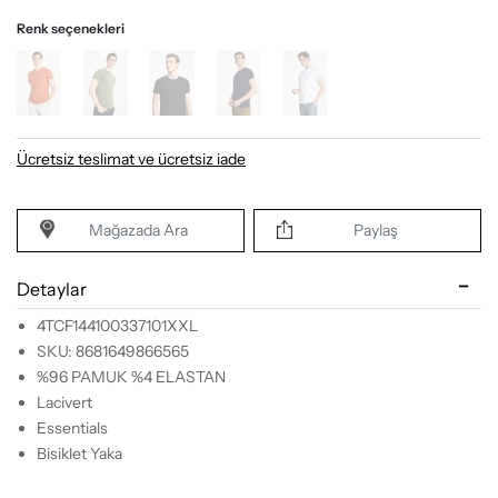
Renk seçenekleri
Ücretsiz teslimat ve ücretsiz iade
Mağazada Ara
Paylaş
Detaylar
4TCF144100337101XXL
SKU: 8681649866565
%96 PAMUK %4 ELASTAN
Lacivert
Essentials
Bisiklet Yaka