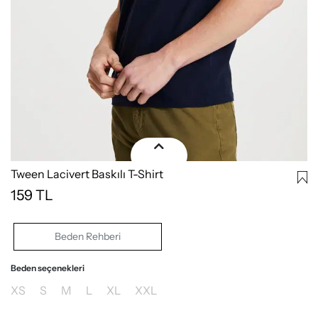
Tween Lacivert Baskılı T-Shirt
159
TL
Beden Rehberi
Beden seçenekleri
XS
S
M
L
XL
XXL