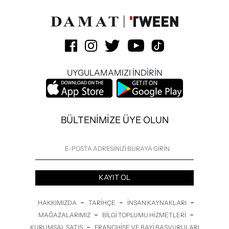
UYGULAMAMIZI İNDİRİN
BÜLTENİMİZE ÜYE OLUN
KAYIT OL
-
-
-
HAKKIMIZDA
TARIHÇE
İNSAN KAYNAKLARI
-
-
MAĞAZALARIMIZ
BILGI TOPLUMU HIZMETLERI
-
KURUMSAL SATIŞ
FRANCHISE VE BAYI BAŞVURULARI