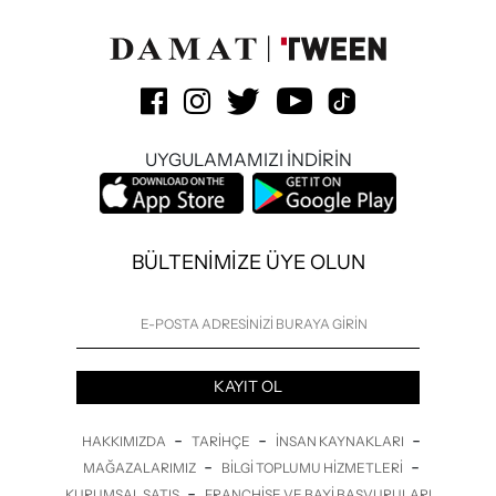
UYGULAMAMIZI İNDİRİN
BÜLTENİMİZE ÜYE OLUN
KAYIT OL
-
-
-
HAKKIMIZDA
TARIHÇE
İNSAN KAYNAKLARI
-
-
MAĞAZALARIMIZ
BILGI TOPLUMU HIZMETLERI
-
KURUMSAL SATIŞ
FRANCHISE VE BAYI BAŞVURULARI