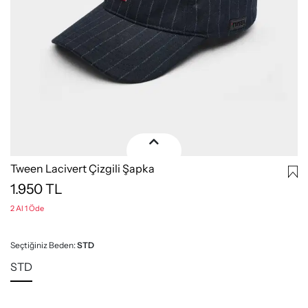
Tween Lacivert Çizgili Şapka
1.950
TL
2 Al 1 Öde
Seçtiğiniz Beden:
STD
STD