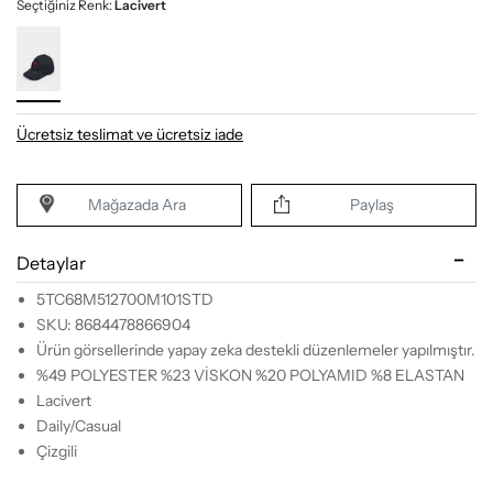
Seçtiğiniz Renk:
Lacivert
Ücretsiz teslimat ve ücretsiz iade
Mağazada Ara
Paylaş
Detaylar
5TC68M512700M101STD
SKU: 8684478866904
Ürün görsellerinde yapay zeka destekli düzenlemeler yapılmıştır.
%49 POLYESTER %23 VİSKON %20 POLYAMID %8 ELASTAN
Lacivert
Daily/Casual
Çizgili