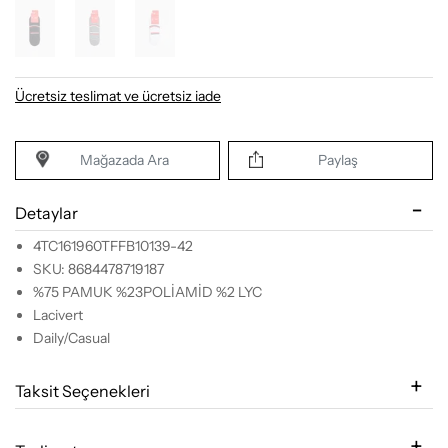
Ücretsiz teslimat ve ücretsiz iade
Mağazada Ara
Paylaş
Detaylar
4TC161960TFFB10139-42
SKU: 8684478719187
%75 PAMUK %23POLİAMİD %2 LYC
Lacivert
Daily/Casual
Taksit Seçenekleri