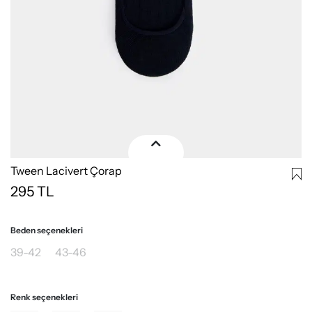
Tween Lacivert Çorap
295
TL
Beden seçenekleri
39-42
43-46
Renk seçenekleri