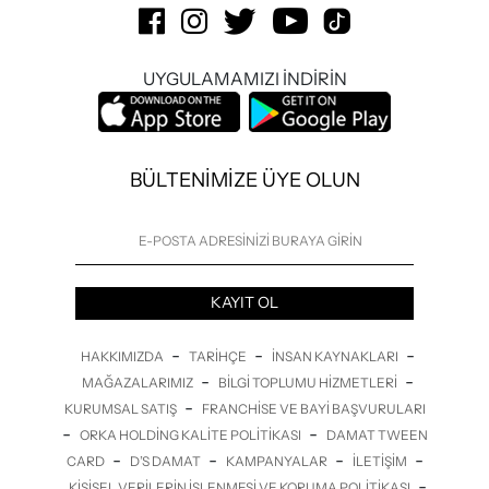
UYGULAMAMIZI İNDİRİN
BÜLTENİMİZE ÜYE OLUN
KAYIT OL
-
-
-
HAKKIMIZDA
TARIHÇE
İNSAN KAYNAKLARI
-
-
MAĞAZALARIMIZ
BILGI TOPLUMU HIZMETLERI
-
KURUMSAL SATIŞ
FRANCHISE VE BAYI BAŞVURULARI
-
-
ORKA HOLDING KALITE POLITIKASI
DAMAT TWEEN
-
-
-
-
CARD
D’S DAMAT
KAMPANYALAR
İLETİŞİM
-
KIŞISEL VERILERIN İŞLENMESI VE KORUMA POLITIKASI