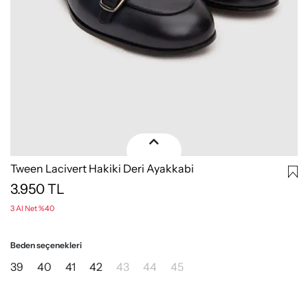
Tween Lacivert Hakiki Deri Ayakkabi
3.950
TL
3 Al Net %40
Beden seçenekleri
39
40
41
42
43
44
45