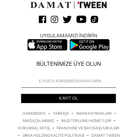
UYGULAMAMIZI İNDİRİN
BÜLTENİMİZE ÜYE OLUN
KAYIT OL
-
-
-
HAKKIMIZDA
TARIHÇE
İNSAN KAYNAKLARI
-
-
MAĞAZALARIMIZ
BILGI TOPLUMU HIZMETLERI
-
KURUMSAL SATIŞ
FRANCHISE VE BAYI BAŞVURULARI
-
-
ORKA HOLDING KALITE POLITIKASI
DAMAT TWEEN