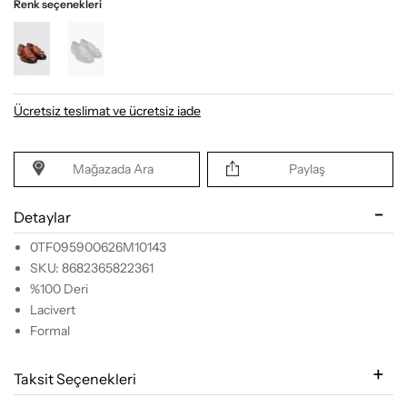
Renk seçenekleri
Ücretsiz teslimat ve ücretsiz iade
Mağazada Ara
Paylaş
Detaylar
0TF095900626M10143
SKU: 8682365822361
%100 Deri
Lacivert
Formal
Taksit Seçenekleri