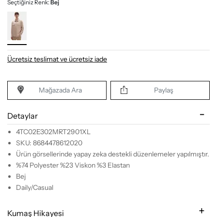
Seçtiğiniz Renk:
Bej
Ücretsiz teslimat ve ücretsiz iade
Mağazada Ara
Paylaş
Detaylar
4TC02E302MRT2901XL
SKU: 8684478612020
Ürün görsellerinde yapay zeka destekli düzenlemeler yapılmıştır.
%74 Polyester %23 Viskon %3 Elastan
Bej
Daily/Casual
Kumaş Hikayesi