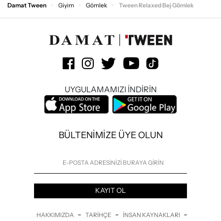
Damat Tween
Giyim
Gömlek
Tween Relaxed Bej Gömlek
UYGULAMAMIZI İNDİRİN
BÜLTENİMİZE ÜYE OLUN
KAYIT OL
-
-
-
HAKKIMIZDA
TARIHÇE
İNSAN KAYNAKLARI