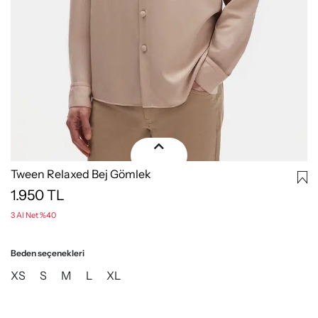
Tween Relaxed Bej Gömlek
1.950
TL
3 Al Net %40
Beden seçenekleri
XS
S
M
L
XL