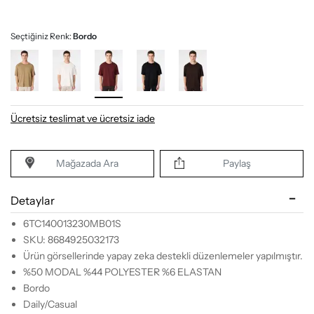
Seçtiğiniz Renk:
Bordo
Ücretsiz teslimat ve ücretsiz iade
Mağazada Ara
Paylaş
Detaylar
6TC140013230MB01S
SKU: 8684925032173
Ürün görsellerinde yapay zeka destekli düzenlemeler yapılmıştır.
%50 MODAL %44 POLYESTER %6 ELASTAN
Bordo
Daily/Casual