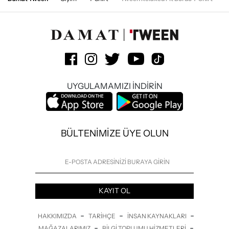
UYGULAMAMIZI İNDİRİN
BÜLTENİMİZE ÜYE OLUN
KAYIT OL
-
-
-
HAKKIMIZDA
TARIHÇE
İNSAN KAYNAKLARI
-
-
MAĞAZALARIMIZ
BILGI TOPLUMU HIZMETLERI