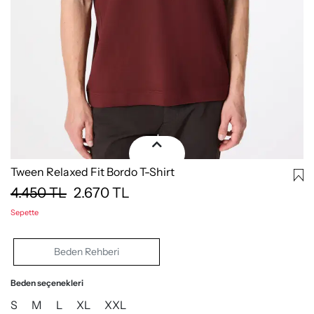
Tween Relaxed Fit Bordo T-Shirt
4.450
TL
2.670
TL
Sepette
Beden Rehberi
Beden seçenekleri
S
M
L
XL
XXL