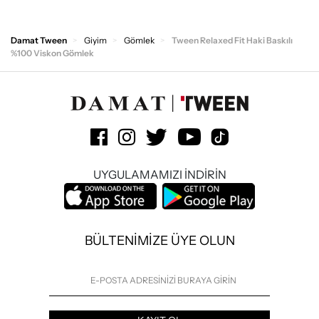
Damat Tween
Giyim
Gömlek
Tween Relaxed Fit Haki Baskılı
%100 Viskon Gömlek
UYGULAMAMIZI İNDİRİN
BÜLTENİMİZE ÜYE OLUN