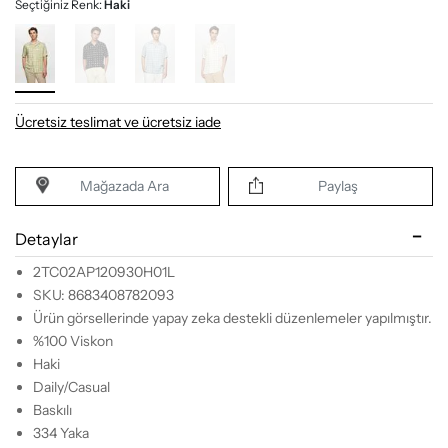
Seçtiğiniz Renk:
Haki
Ücretsiz teslimat ve ücretsiz iade
Mağazada Ara
Paylaş
Detaylar
2TC02AP120930H01L
SKU: 8683408782093
Ürün görsellerinde yapay zeka destekli düzenlemeler yapılmıştır.
%100 Viskon
Haki
Daily/Casual
Baskılı
334 Yaka