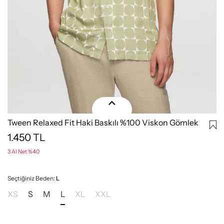
Tween Relaxed Fit Haki Baskılı %100 Viskon Gömlek
1.450
TL
3 Al Net %40
Seçtiğiniz Beden:
L
XS
S
M
L
XL
XXL