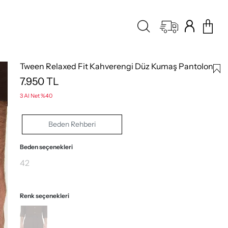
Tween Relaxed Fit Kahverengi Düz Kumaş Pantolon
7.950
TL
3 Al Net %40
Beden Rehberi
Beden seçenekleri
42
Renk seçenekleri