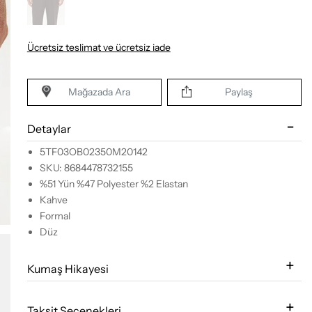
Ücretsiz teslimat ve ücretsiz iade
Mağazada Ara
Paylaş
Detaylar
5TF03OB02350M20142
SKU: 8684478732155
%51 Yün %47 Polyester %2 Elastan
Kahve
Formal
Düz
Kumaş Hikayesi
Taksit Seçenekleri