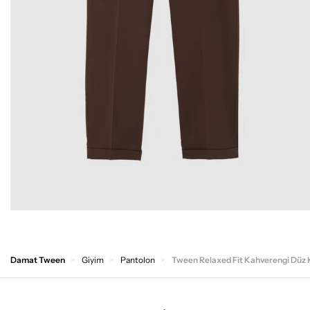
Damat Tween
Giyim
Pantolon
Tween Relaxed Fit Kahverengi Düz