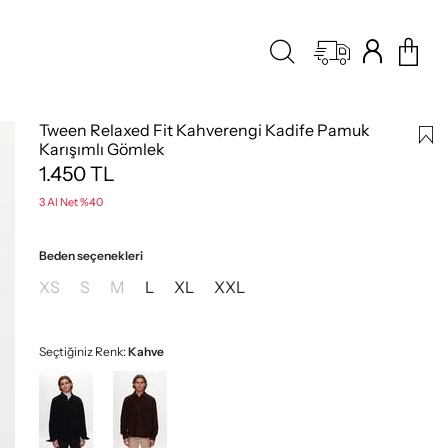
Tween Relaxed Fit Kahverengi Kadife Pamuk
Karışımlı Gömlek
1.450
TL
3 Al Net %40
Beden seçenekleri
XS
S
M
L
XL
XXL
Seçtiğiniz Renk:
Kahve