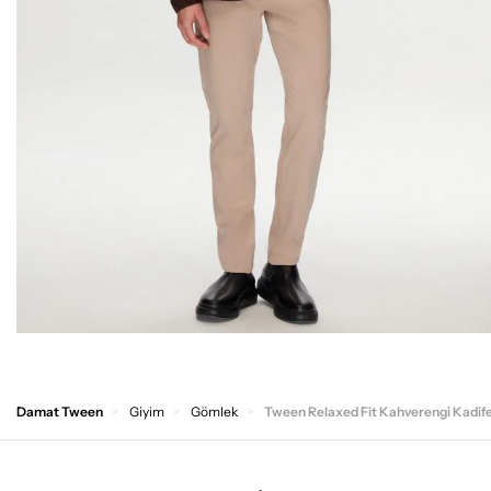
Damat Tween
Giyim
Gömlek
Tween Relaxed Fit Kahverengi Kadif