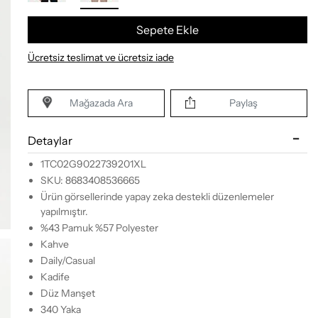
Sepete Ekle
Ücretsiz teslimat ve ücretsiz iade
Mağazada Ara
Paylaş
Detaylar
1TC02G9022739201XL
SKU: 8683408536665
Ürün görsellerinde yapay zeka destekli düzenlemeler
yapılmıştır.
%43 Pamuk %57 Polyester
Kahve
Daily/Casual
Kadife
Düz Manşet
340 Yaka