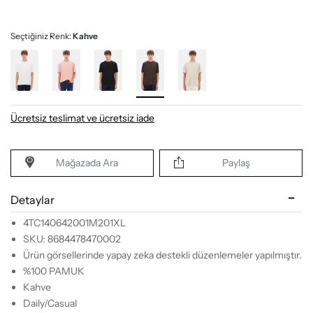
Seçtiğiniz Renk:
Kahve
Ücretsiz teslimat ve ücretsiz iade
Mağazada Ara
Paylaş
Detaylar
4TC140642001M201XL
SKU: 8684478470002
Ürün görsellerinde yapay zeka destekli düzenlemeler yapılmıştır.
%100 PAMUK
Kahve
Daily/Casual