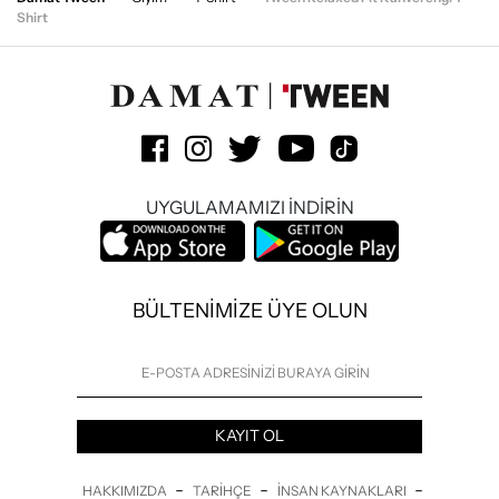
Shirt
UYGULAMAMIZI İNDİRİN
BÜLTENİMİZE ÜYE OLUN
KAYIT OL
-
-
-
HAKKIMIZDA
TARIHÇE
İNSAN KAYNAKLARI