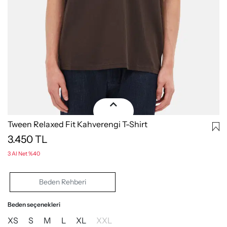
Tween Relaxed Fit Kahverengi T-Shirt
3.450
TL
3 Al Net %40
Beden Rehberi
Beden seçenekleri
XS
S
M
L
XL
XXL