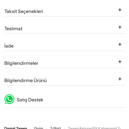
Taksit Seçenekleri
Teslimat
İade
Bilgilendirmeler
Bilgilendirme Ürünü
Satış Destek
Damat Tween
Giyim
T-Shirt
Tween Relaxed Fit Kahverengi T-