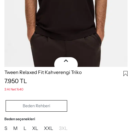
Tween Relaxed Fit Kahverengi Triko
7.950
TL
3 Al Net %40
Beden Rehberi
Beden seçenekleri
S
M
L
XL
XXL
3XL