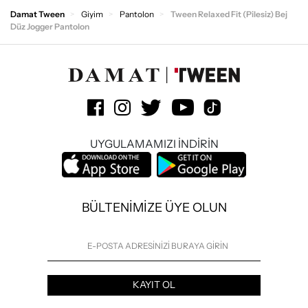
Damat Tween
Giyim
Pantolon
Tween Relaxed Fit (Pilesiz) Bej
Düz Jogger Pantolon
UYGULAMAMIZI İNDİRİN
BÜLTENİMİZE ÜYE OLUN
KAYIT OL