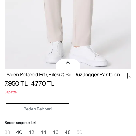
Tween Relaxed Fit (Pilesiz) Bej Düz Jogger Pantolon
7.950
TL
4.770
TL
Sepette
Beden Rehberi
Beden seçenekleri
38
40
42
44
46
48
50