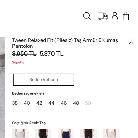
Tween Relaxed Fit (Pilesiz) Taş Armürlü Kumaş
Pantolon
8.950
TL
5.370
TL
Sepette
Beden Rehberi
Beden seçenekleri
38
40
42
44
46
48
50
Seçtiğiniz Renk:
Taş