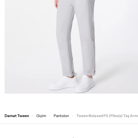
Damat Tween
Giyim
Pantolon
Tween Relaxed Fit (Pilesiz) Taş Ar