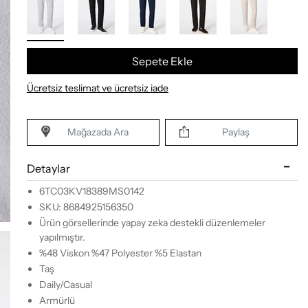
Sepete Ekle
Ücretsiz teslimat ve ücretsiz iade
Mağazada Ara
Paylaş
Detaylar
6TC03KV18389MS0142
SKU: 8684925156350
Ürün görsellerinde yapay zeka destekli düzenlemeler
yapılmıştır.
%48 Viskon %47 Polyester %5 Elastan
Taş
Daily/Casual
Armürlü