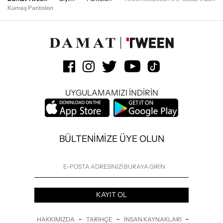
Kumaş Pantolon
UYGULAMAMIZI İNDİRİN
BÜLTENİMİZE ÜYE OLUN
KAYIT OL
-
-
-
HAKKIMIZDA
TARIHÇE
İNSAN KAYNAKLARI