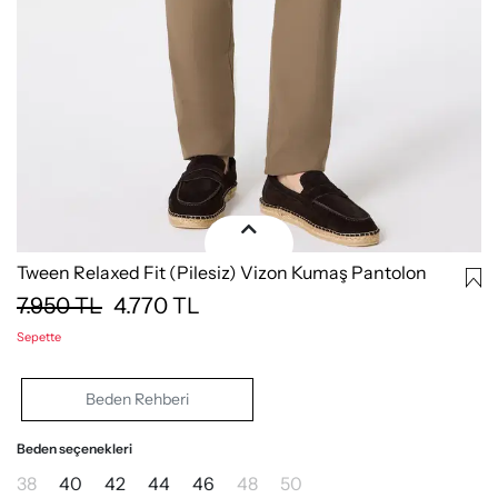
Tween Relaxed Fit (Pilesiz) Vizon Kumaş Pantolon
7.950
TL
4.770
TL
Sepette
Beden Rehberi
Beden seçenekleri
38
40
42
44
46
48
50