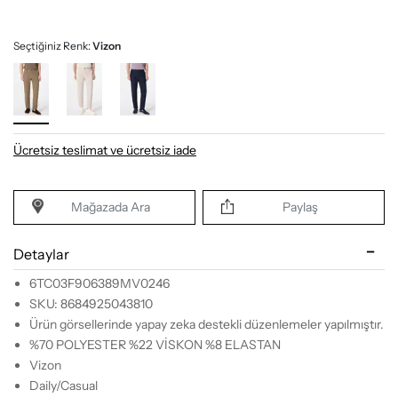
Seçtiğiniz Renk:
Vizon
Ücretsiz teslimat ve ücretsiz iade
Mağazada Ara
Paylaş
Detaylar
6TC03F906389MV0246
SKU: 8684925043810
Ürün görsellerinde yapay zeka destekli düzenlemeler yapılmıştır.
%70 POLYESTER %22 VİSKON %8 ELASTAN
Vizon
Daily/Casual