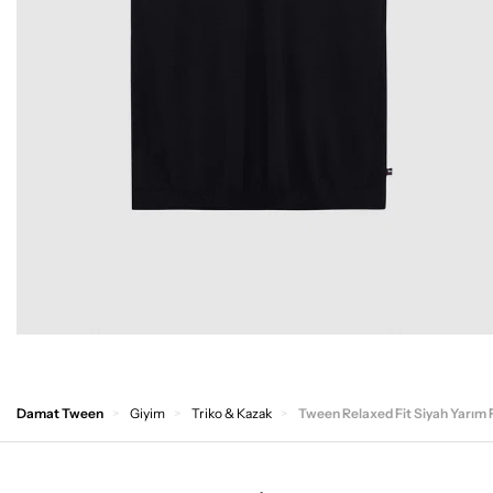
Damat Tween
Giyim
Triko & Kazak
Tween Relaxed Fit Siyah Yarım 