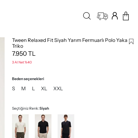
Tween Relaxed Fit Siyah Yarım Fermuarlı Polo Yaka
Triko
7.950
TL
3 Al Net %40
Beden seçenekleri
S
M
L
XL
XXL
Seçtiğiniz Renk:
Siyah