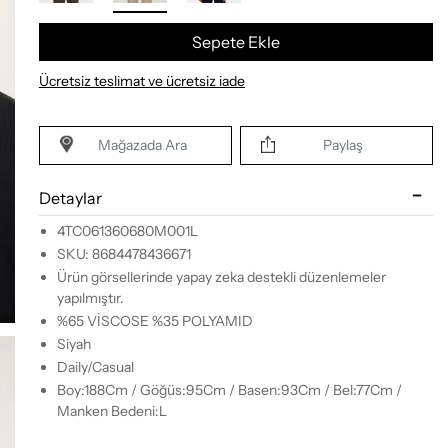
Sepete Ekle
Ücretsiz teslimat ve ücretsiz iade
Mağazada Ara
Paylaş
Detaylar
4TC061360680M001L
SKU: 8684478436671
Ürün görsellerinde yapay zeka destekli düzenlemeler
yapılmıştır.
%65 VİSCOSE %35 POLYAMID
Siyah
Daily/Casual
Boy:188Cm / Göğüs:95Cm / Basen:93Cm / Bel:77Cm /
Manken Bedeni:L