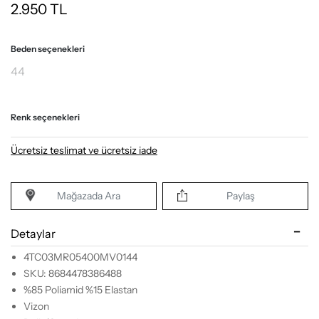
2.950
TL
Beden seçenekleri
44
Renk seçenekleri
Ücretsiz teslimat ve ücretsiz iade
Mağazada Ara
Paylaş
Detaylar
4TC03MR05400MV0144
SKU: 8684478386488
%85 Poliamid %15 Elastan
Vizon