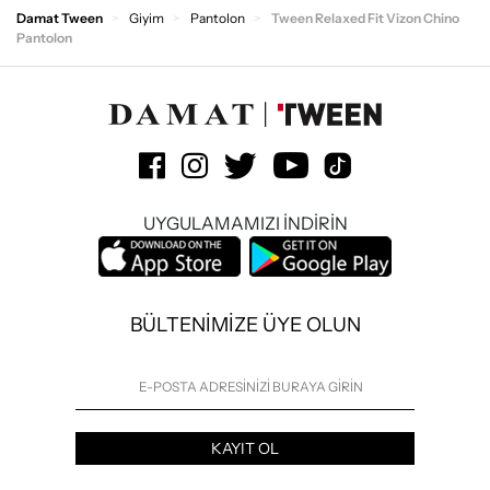
Damat Tween
Giyim
Pantolon
Tween Relaxed Fit Vizon Chino
Pantolon
UYGULAMAMIZI İNDİRİN
BÜLTENİMİZE ÜYE OLUN
KAYIT OL