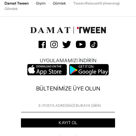
Damat Tween
Giyim
Gömlek
Tween Relaxed Kahverengi
Gömlek
UYGULAMAMIZI İNDİRİN
BÜLTENİMİZE ÜYE OLUN
KAYIT OL