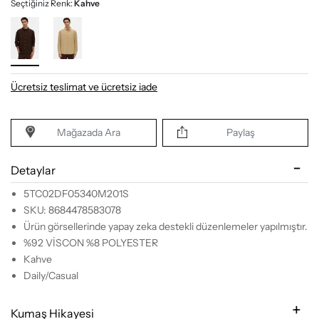
Seçtiğiniz Renk:
Kahve
Ücretsiz teslimat ve ücretsiz iade
Mağazada Ara
Paylaş
Detaylar
5TC02DF05340M201S
SKU: 8684478583078
Ürün görsellerinde yapay zeka destekli düzenlemeler yapılmıştır.
%92 VİSCON %8 POLYESTER
Kahve
Daily/Casual
Kumaş Hikayesi