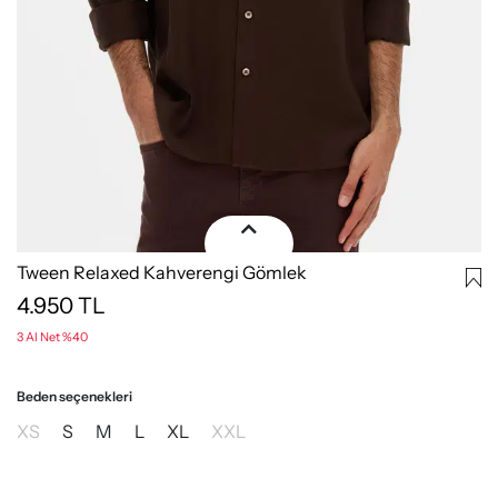
Tween Relaxed Kahverengi Gömlek
4.950
TL
3 Al Net %40
Beden seçenekleri
XS
S
M
L
XL
XXL