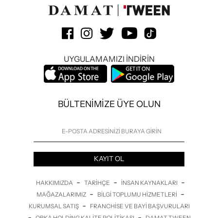
UYGULAMAMIZI İNDİRİN
BÜLTENİMİZE ÜYE OLUN
KAYIT OL
-
-
-
HAKKIMIZDA
TARIHÇE
İNSAN KAYNAKLARI
-
-
MAĞAZALARIMIZ
BILGI TOPLUMU HIZMETLERI
-
KURUMSAL SATIŞ
FRANCHISE VE BAYI BAŞVURULARI
-
-
ORKA HOLDING KALITE POLITIKASI
DAMAT TWEEN