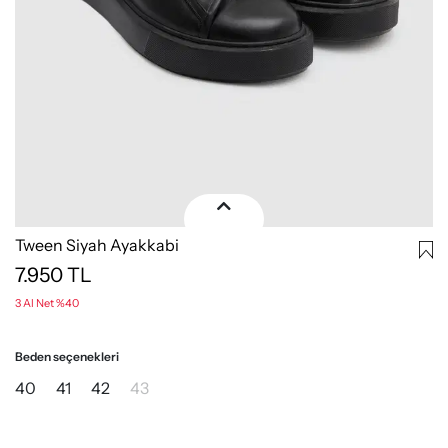
Tween Siyah Ayakkabi
7.950
TL
3 Al Net %40
Beden seçenekleri
40
41
42
43