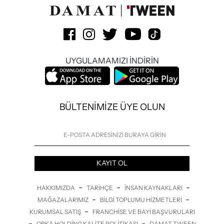
UYGULAMAMIZI İNDİRİN
BÜLTENİMİZE ÜYE OLUN
KAYIT OL
-
-
-
HAKKIMIZDA
TARIHÇE
İNSAN KAYNAKLARI
-
-
MAĞAZALARIMIZ
BILGI TOPLUMU HIZMETLERI
-
KURUMSAL SATIŞ
FRANCHISE VE BAYI BAŞVURULARI
-
-
ORKA HOLDING KALITE POLITIKASI
DAMAT TWEEN