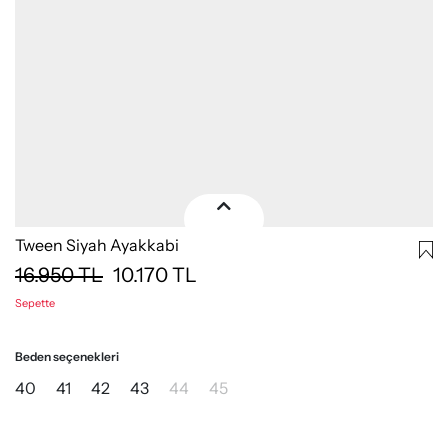
Tween Siyah Ayakkabi
16.950
TL
10.170
TL
Sepette
Beden seçenekleri
40
41
42
43
44
45