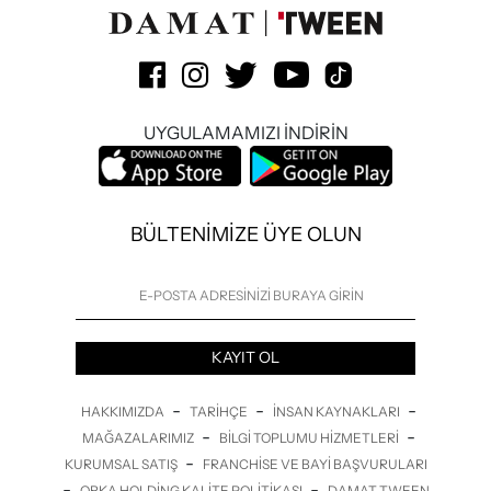
UYGULAMAMIZI İNDİRİN
BÜLTENİMİZE ÜYE OLUN
KAYIT OL
-
-
-
HAKKIMIZDA
TARIHÇE
İNSAN KAYNAKLARI
-
-
MAĞAZALARIMIZ
BILGI TOPLUMU HIZMETLERI
-
KURUMSAL SATIŞ
FRANCHISE VE BAYI BAŞVURULARI
-
-
ORKA HOLDING KALITE POLITIKASI
DAMAT TWEEN