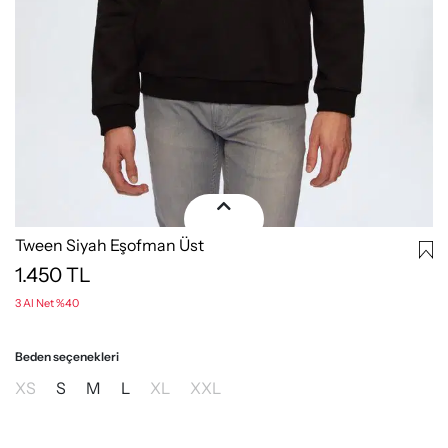
Tween Siyah Eşofman Üst
1.450
TL
3 Al Net %40
Beden seçenekleri
XS
S
M
L
XL
XXL