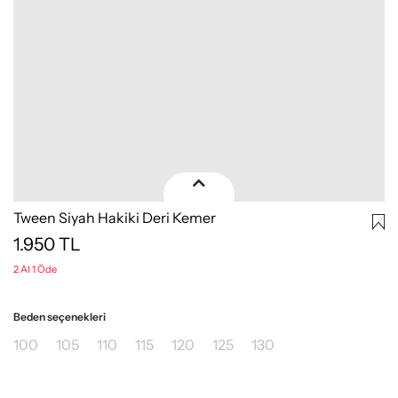
Tween Siyah Hakiki Deri Kemer
1.950
TL
2 Al 1 Öde
Beden seçenekleri
100
105
110
115
120
125
130