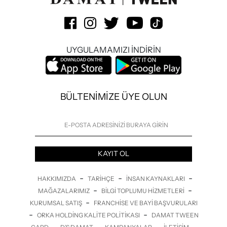
UYGULAMAMIZI İNDİRİN
BÜLTENİMİZE ÜYE OLUN
KAYIT OL
-
-
-
HAKKIMIZDA
TARIHÇE
İNSAN KAYNAKLARI
-
-
MAĞAZALARIMIZ
BILGI TOPLUMU HIZMETLERI
-
KURUMSAL SATIŞ
FRANCHISE VE BAYI BAŞVURULARI
-
-
ORKA HOLDING KALITE POLITIKASI
DAMAT TWEEN
-
-
-
-