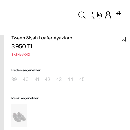
Tween Siyah Loafer Ayakkabi
3.950
TL
3 Al Net %40
Beden seçenekleri
39
40
41
42
43
44
45
Renk seçenekleri