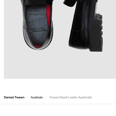
Damat Tween
Ayakkabı
Tween Siyah Loafer Ayakkabi