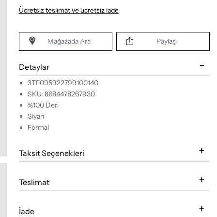
Ücretsiz teslimat ve ücretsiz iade
Mağazada Ara
Paylaş
Detaylar
3TF095922799100140
SKU: 8684478267930
%100 Deri
Siyah
Formal
Taksit Seçenekleri
Teslimat
İade