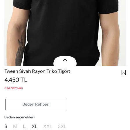
Tween Siyah Rayon Triko Tişört
4.450
TL
3 Al Net %40
Beden Rehberi
Beden seçenekleri
S
M
L
XL
XXL
3XL