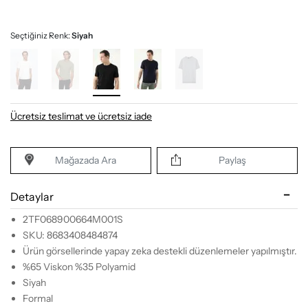
Seçtiğiniz Renk:
Siyah
Ücretsiz teslimat ve ücretsiz iade
Mağazada Ara
Paylaş
Detaylar
2TF068900664M001S
SKU: 8683408484874
Ürün görsellerinde yapay zeka destekli düzenlemeler yapılmıştır.
%65 Viskon %35 Polyamid
Siyah
Formal