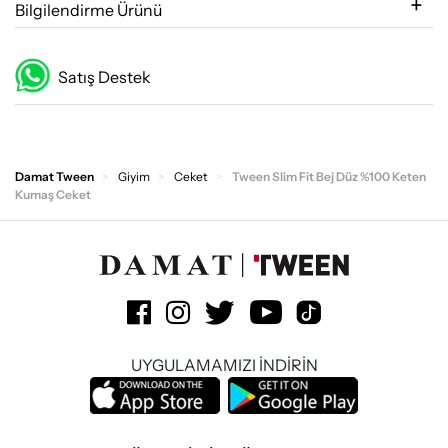
Bilgilendirme Ürünü
Satış Destek
Damat Tween
Giyim
Ceket
Tween Slim Fit Bej Düz %100 Keten
Kumaş Ceket
UYGULAMAMIZI İNDİRİN