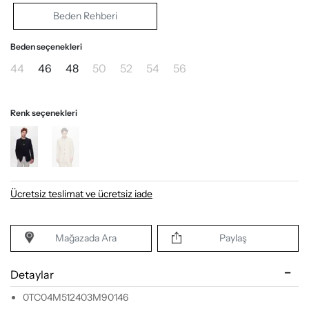
Beden Rehberi
Beden seçenekleri
44
46
48
50
52
54
56
Renk seçenekleri
Ücretsiz teslimat ve ücretsiz iade
Mağazada Ara
Paylaş
Detaylar
0TC04M512403M90146