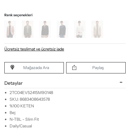
Renk seçenekleri
Ücretsiz teslimat ve ücretsiz iade
Mağazada Ara
Paylaş
Detaylar
2TC04EV52415M90148
SKU: 8683408643578
%100 KETEN
Bej
N-TBL - Slim Fit
Daily/Casual