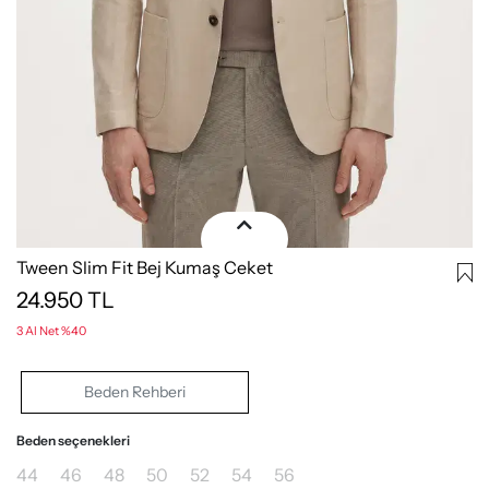
Tween Slim Fit Bej Kumaş Ceket
24.950
TL
3 Al Net %40
Beden Rehberi
Beden seçenekleri
44
46
48
50
52
54
56