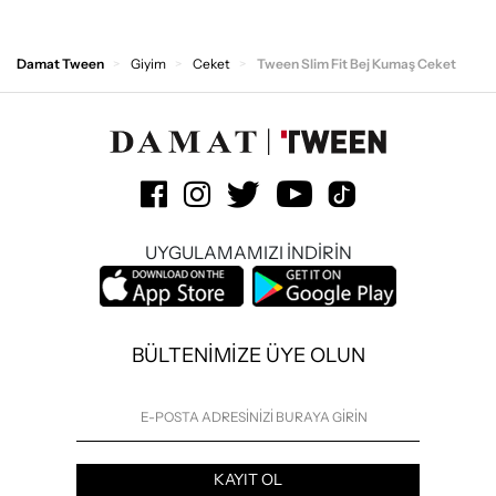
Damat Tween
Giyim
Ceket
Tween Slim Fit Bej Kumaş Ceket
UYGULAMAMIZI İNDİRİN
BÜLTENİMİZE ÜYE OLUN
KAYIT OL