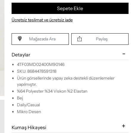
Sepete Ekle
Ücretsiz teslimat ve ücretsiz iade
Mağazada Ara
Paylaş
Detaylar
4TF03MD02400M90146
SKU: 8684478591318
Ürün görsellerinde yapay zeka destekli düzenlemeler
yapılmıştır.
%64 Polyester %34 Viskon %2 Elastan
Bej
Daily/Casual
Mikro Desen
Kumaş Hikayesi