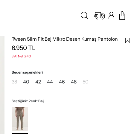
Tween Slim Fit Bej Mikro Desen Kumaş Pantolon
6.950
TL
3 Al Net %40
Beden seçenekleri
38
40
42
44
46
48
50
Seçtiğiniz Renk:
Bej