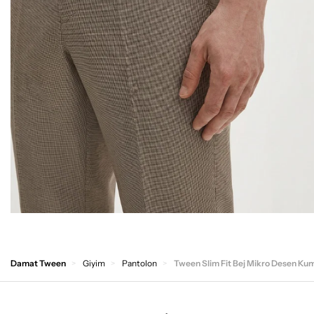
Damat Tween
Giyim
Pantolon
Tween Slim Fit Bej Mikro Desen Ku