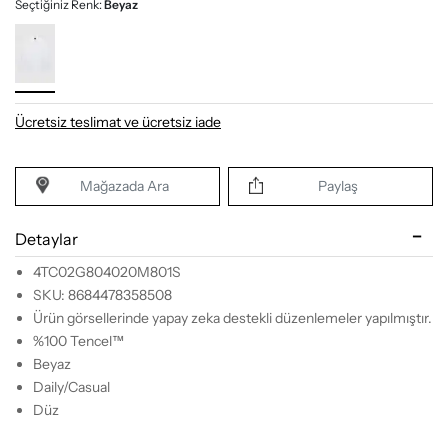
Seçtiğiniz Renk:
Beyaz
Ücretsiz teslimat ve ücretsiz iade
Mağazada Ara
Paylaş
Detaylar
4TC02G804020M801S
SKU: 8684478358508
Ürün görsellerinde yapay zeka destekli düzenlemeler yapılmıştır.
%100 Tencel™
Beyaz
Daily/Casual
Düz