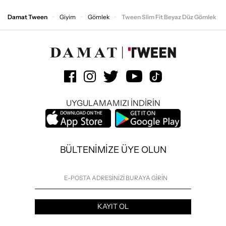
Damat Tween
Giyim
Gömlek
Tween Slim Fit Beyaz Düz Gömlek
UYGULAMAMIZI İNDİRİN
BÜLTENİMİZE ÜYE OLUN
KAYIT OL