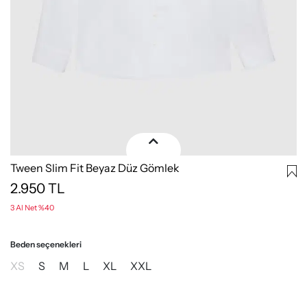
Tween Slim Fit Beyaz Düz Gömlek
2.950
TL
3 Al Net %40
Beden seçenekleri
XS
S
M
L
XL
XXL