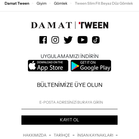
Damat Tween
Giyim
Gömlek
Tween Slim Fit Beyaz Düz Gömlek
UYGULAMAMIZI İNDİRİN
BÜLTENİMİZE ÜYE OLUN
KAYIT OL
-
-
-
HAKKIMIZDA
TARIHÇE
İNSAN KAYNAKLARI