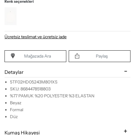
Renk seçenekleri
Ücretsiz teslimat ve ücretsiz iade
Mağazada Ara
Paylaş
Detaylar
5TF02HD05243M801XS
SKU: 8684478518803
%77 PAMUK %20 POLYESTER %3 ELASTAN
Beyaz
Formal
Düz
Kumaş Hikayesi