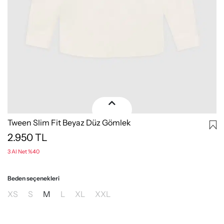
Tween Slim Fit Beyaz Düz Gömlek
2.950
TL
3 Al Net %40
Beden seçenekleri
XS
S
M
L
XL
XXL