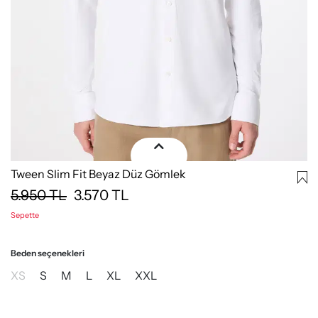
Tween Slim Fit Beyaz Düz Gömlek
5.950
TL
3.570
TL
Sepette
Beden seçenekleri
XS
S
M
L
XL
XXL