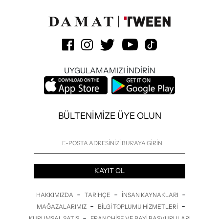
UYGULAMAMIZI İNDİRİN
BÜLTENİMİZE ÜYE OLUN
KAYIT OL
-
-
-
HAKKIMIZDA
TARIHÇE
İNSAN KAYNAKLARI
-
-
MAĞAZALARIMIZ
BILGI TOPLUMU HIZMETLERI
-
KURUMSAL SATIŞ
FRANCHISE VE BAYI BAŞVURULARI