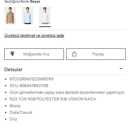
Seçtiğiniz Renk:
Beyaz
Ücretsiz teslimat ve ücretsiz iade
Mağazada Ara
Paylaş
Detaylar
6TC02RM01225M801M
SKU: 8684478931138
Ürün görsellerinde yapay zeka destekli düzenlemeler yapılmıştır.
%22 YÜN %58 POLYESTER %16 VİSKON %4 EA
Beyaz
Daily/Casual
Düz