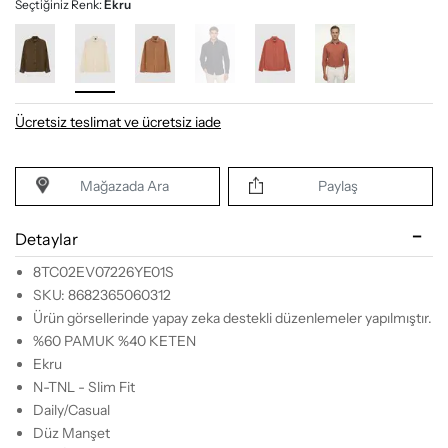
Seçtiğiniz Renk:
Ekru
Ücretsiz teslimat ve ücretsiz iade
Mağazada Ara
Paylaş
Detaylar
8TC02EV07226YE01S
SKU: 8682365060312
Ürün görsellerinde yapay zeka destekli düzenlemeler yapılmıştır.
%60 PAMUK %40 KETEN
Ekru
N-TNL - Slim Fit
Daily/Casual
Düz Manşet