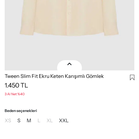
Tween Slim Fit Ekru Keten Karışımlı Gömlek
1.450
TL
3 Al Net %40
Beden seçenekleri
XS
S
M
L
XL
XXL